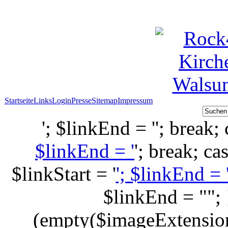
Startseite
Links
Login
Presse
Sitemap
Impressum
'; $linkEnd = ''; break; 
$linkEnd = '
'; break; ca
$linkStart = '
'; $linkEnd = 
$linkEnd = "";
(empty($imageExtension)