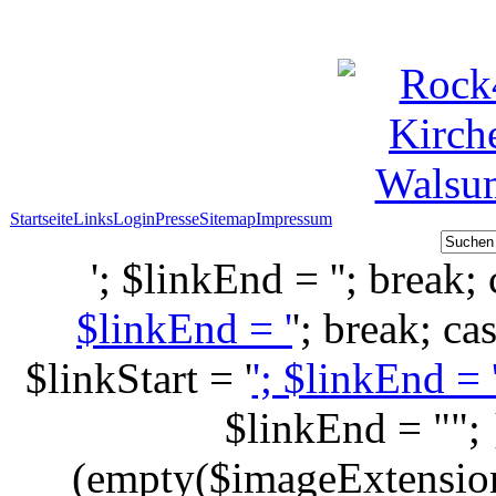
Startseite
Links
Login
Presse
Sitemap
Impressum
'; $linkEnd = ''; break; 
$linkEnd = '
'; break; ca
$linkStart = '
'; $linkEnd = 
$linkEnd = "";
(empty($imageExtension)